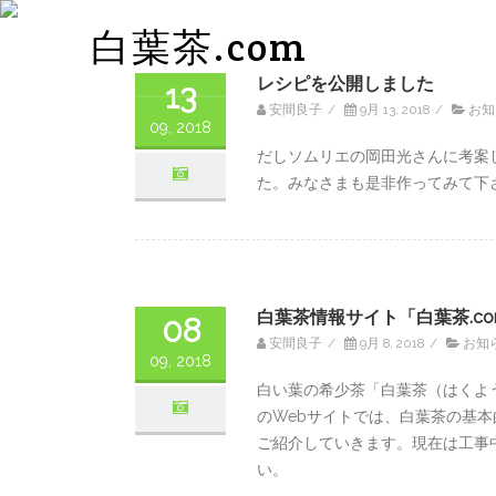
白葉茶.com
レシピを公開しました
13
安間良子
/
9月 13, 2018
/
お知
09, 2018
だしソムリエの岡田光さんに考案
た。みなさまも是非作ってみて下
白葉茶情報サイト「白葉茶.c
08
安間良子
/
9月 8, 2018
/
お知
09, 2018
白い葉の希少茶「白葉茶（はくよう
のWebサイトでは、白葉茶の基
ご紹介していきます。現在は工事
い。