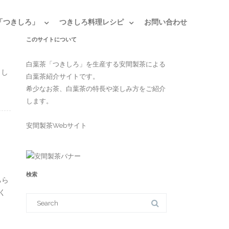
「つきしろ」
つきしろ料理レシピ
お問い合わせ
このサイトについて
白葉茶「つきしろ」を生産する安間製茶による
まし
白葉茶紹介サイトです。
希少なお茶、白葉茶の特長や楽しみ方をご紹介
します。
安間製茶Webサイト
検索
ちら
く
S
e
a
r
c